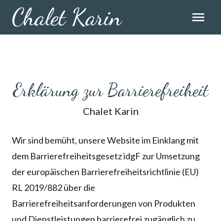
Chalet Karin
menu
Erklärung zur Barrierefreiheit
Chalet Karin
Wir sind bemüht, unsere Website im Einklang mit
dem Barrierefreiheitsgesetz idgF zur Umsetzung
der europäischen Barrierefreiheitsrichtlinie (EU)
RL 2019/882 über die
Barrierefreiheitsanforderungen von Produkten
und Dienstleistungen barrierefrei zugänglich zu