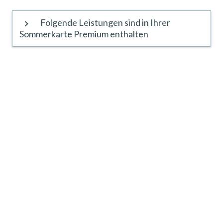
Folgende Leistungen sind in Ihrer
keyboard_arrow_right
Sommerkarte Premium enthalten