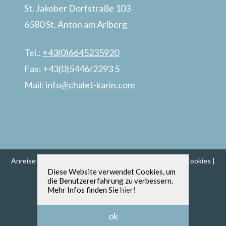
St. Jakober Dorfstraße 103
6580 St. Anton am Arlberg
Tel.:
+43(0)6645235920
Fax: +43(0)5446/2293 5
Mail:
info@chalet-karin.com
Anreise
|
Impressum
|
Barrierefreiheit
|
Datenschutz & Cookies
|
Diese Website verwendet Cookies, um
AGBs
|
Sitemap
die Benutzererfahrung zu verbessern.
Mehr Infos finden Sie
hier!
ok